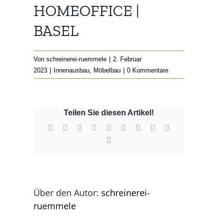
HOMEOFFICE |
BASEL
Von
schreinerei-ruemmele
|
2. Februar
2023
|
Innenausbau
,
Möbelbau
|
0 Kommentare
Teilen Sie diesen Artikel!
Facebook
X
Reddit
LinkedIn
WhatsApp
Tumblr
Pinterest
Vk
Xing
E-
Mail
Über den Autor:
schreinerei-
ruemmele