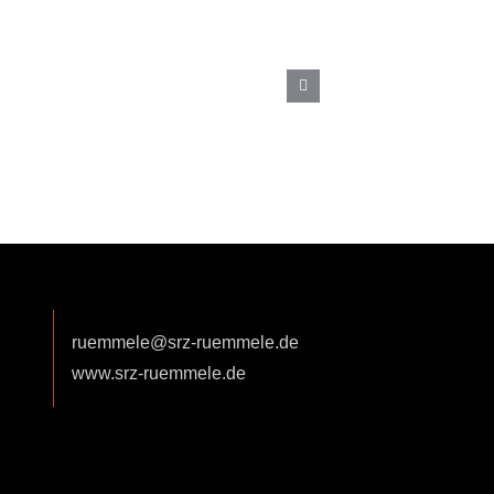
ENHAUS
ABDANKUNGSHALLE |
MÄRKT
ruemmele@srz-ruemmele.de
www.srz-ruemmele.de