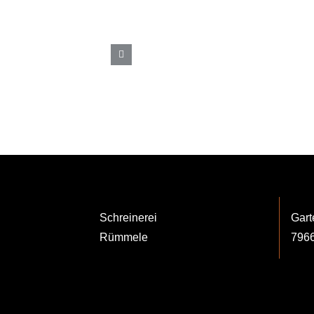
EINFAMILIENHAUS
|
HALTINGEN
Schreinerei
Gart
Rümmele
7966