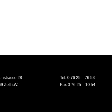
EINFAMILIENHAUS
EINFAMILI
|
|
LÖRRACH
LÖRRACH
enstrasse 28
Tel. 0 76 25 – 76 53
9 Zell i.W.
Fax 0 76 25 – 10 54