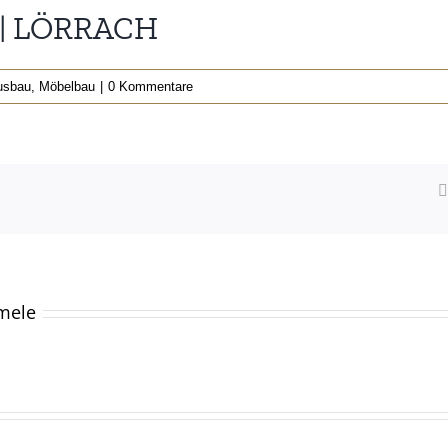
| LÖRRACH
usbau
,
Möbelbau
|
0 Kommentare
mele